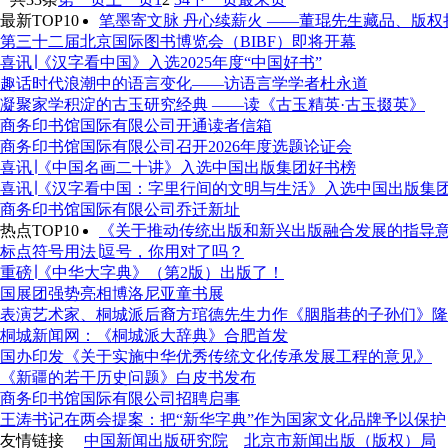
最新TOP10
笔墨寄文脉 丹心续薪火 ——董琨先生藏品、版
第三十二届北京国际图书博览会（BIBF）即将开幕
喜讯∣《汉字看中国》入选2025年度“中国好书”
趣话时代浪潮中的语言变化——访语言学学者杜永道
凝聚家学积淀的古玉研究经典 ——读《古玉精英·古玉掇英》
商务印书馆国际有限公司开通读者信箱
商务印书馆国际有限公司召开2026年度选题论证会
喜讯∣《中国名画二十讲》入选中国出版集团好书榜
喜讯∣《汉字看中国：字里行间的文明与生活》入选中国出版集
商务印书馆国际有限公司乔迁新址
热点TOP10
《关于推动传统出版和新兴出版融合发展的指导意
标点符号用法∣逗号，你用对了吗？
重磅∣《中华大字典》（第2版）出版了！
国展团强势亮相博洛尼亚童书展
表演艺术家、桐城派后裔方琯德先生力作《胭脂巷的子孙们》隆
桐城新闻网：《桐城派大辞典》合肥首发
国办印发《关于实施中华优秀传统文化传承发展工程的意见》
《新疆的若干历史问题》白皮书发布
商务印书馆国际有限公司招聘启事
王涛书记在两会提案：把“新华字典”作为国家文化品牌予以保护
友情链接
中国新闻出版研究院
北京市新闻出版（版权）局