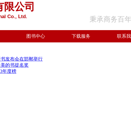
有限公司
al Co., Ltd.
秉承商务百
图书中心
下载服务
联系我
新书发布会在邯郸举行
最美的书提名奖
23年度榜