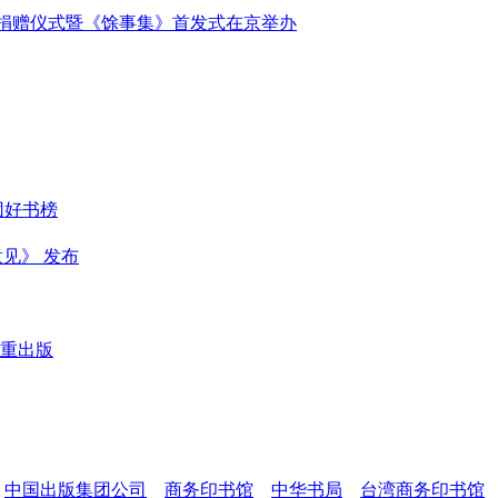
权捐赠仪式暨《馀事集》首发式在京举办
团好书榜
见》 发布
重出版
中国出版集团公司
商务印书馆
中华书局
台湾商务印书馆