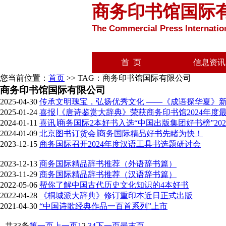
商务印书馆国际
The Commercial Press Internation
首 页
信息资讯
您当前位置：
首页
>> TAG：商务印书馆国际有限公司
商务印书馆国际有限公司
2025-04-30
传承文明瑰宝，弘扬优秀文化 ——《成语探华夏》
2025-01-24
喜报∣《唐诗鉴赏大辞典》荣获商务印书馆2024年度
2024-01-11
喜讯∣商务国际2本好书入选“中国出版集团好书榜”20
2024-01-09
北京图书订货会∣商务国际精品好书先睹为快！
2023-12-15
商务国际召开2024年度汉语工具书选题研讨会
2023-12-13
商务国际精品辞书推荐（外语辞书篇）
2023-11-29
商务国际精品辞书推荐（汉语辞书篇）
2022-05-06
帮你了解中国古代历史文化知识的4本好书
2022-04-28
《桐城派大辞典》修订重印本近日正式出版
2021-04-30
“中国诗歌经典作品一百首系列”上市
共33条
第一页
上一页
1
2
3
4
下一页
最末页