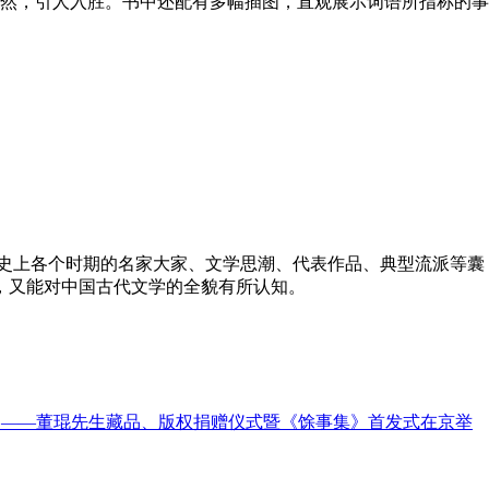
然，引人入胜。书中还配有多幅插图，直观展示词语所指称的事
史上各个时期的名家大家、文学思潮、代表作品、典型流派等囊
，又能对中国古代文学的全貌有所认知。
火 ——董琨先生藏品、版权捐赠仪式暨《馀事集》首发式在京举