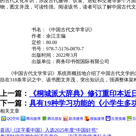
的古代文化常识，涉及古代服饰、饮食、居处和交通等多个方面
物，图文并茂，可读性强。阅读该书，读者可以了解中国古代文
书名：《中国古代文学常识》
作者：余江主编
定价：
80.00
书号：
978-7-5176-0870-7
出版时间：
2022
年
3
月
出版单位：商务印书馆国际有限公司
《中国古代文学常识》系统而概括地介绍了中国古代文学的
括在
318
条常识之中。该书图文并茂，突出知识点，强调整体架
上一篇：
《桐城派大辞典》修订重印本近
下一篇：
具有19种学习功能的《小学生多
相关文章
QQ空间
腾讯微博
腾讯朋友
新浪微博
搜狐微博
百度搜藏
百
喜讯∣《汉字看中国》入选2025年度“中国好书”