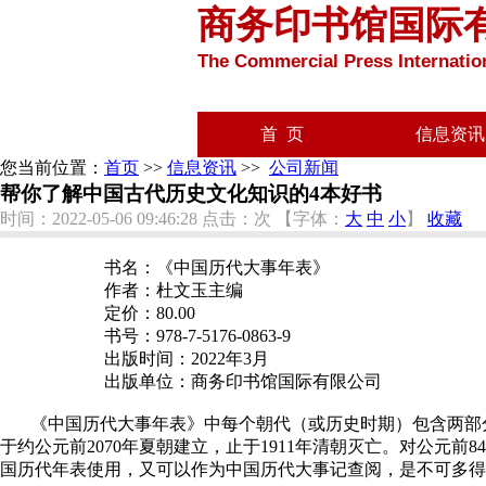
商务印书馆国际
The Commercial Press Internation
首 页
信息资讯
您当前位置：
首页
>>
信息资讯
>>
公司新闻
帮你了解中国古代历史文化知识的4本好书
时间：2022-05-06 09:46:28
点击：
次
【字体：
大
中
小
】
收藏
书名：《中国历代大事年表》
作者：杜文玉主编
定价：
80.00
书号：
978-7-5176-0863-9
出版时间：
2022
年
3
月
出版单位：商务印书馆国际有限公司
《中国历代大事年表》中每个朝代（或历史时期）包含两部
于约公元前
2070
年夏朝建立，止于
1911
年清朝灭亡。对公元前
84
国历代年表使用，又可以作为中国历代大事记查阅，是不可多得