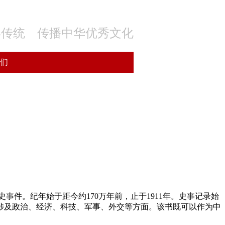
年传统 传播中华优秀文化
们
史事件。纪年始于距今约
170
万年前，止于
1911
年。史事记录始
涉及政治、经济、科技、军事、外交等方面。该书既可以作为中