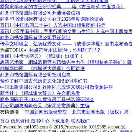
趣话时代浪潮中的语言变化——访语言学学者杜永道
凝聚家学积淀的古玉研究经典 ——读《古玉精英·古玉掇英》
商务印书馆国际有限公司开通读者信箱
商务印书馆国际有限公司召开2026年度选题论证会
喜讯∣《中国名画二十讲》入选中国出版集团好书榜
喜讯∣《汉字看中国：字里行间的文明与生活》入选中国出版集
商务印书馆国际有限公司乔迁新址
传承文明瑰宝，弘扬优秀文化 ——《成语探华夏》新书发布会
热点TOP10
标点符号用法∣逗号，你用对了吗？
重磅∣《中华大字典》（第2版）出版了！
表演艺术家、桐城派后裔方琯德先生力作《胭脂巷的子孙们》隆
桐城新闻网：《桐城派大辞典》合肥首发
商务印书馆国际有限公司招聘启事
帮你了解中国古代历史文化知识的4本好书
中国出版集团公司刘祚臣同志应邀来我公司做专题讲座
新华社：《桐城派大辞典》在合肥首发
商务国际召开2024年度汉语工具书选题研讨会
我公司副总编辑会见《宋词鉴赏辞典》主编
友情链接
中国新闻出版研究院
北京市新闻出版（版权）局
首页
信息资讯
图书中心
下载服务
联系我们
Powered by cpi1993.com © 2015,Processed in 0.019369 second(s).