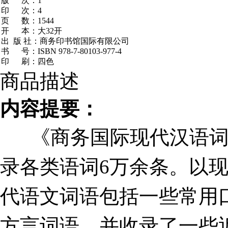
版 次：1
印 次：4
页 数：1544
开 本：大32开
出 版 社：商务印书馆国际有限公司
书 号：ISBN 978-7-80103-977-4
印 刷：四色
商品描述
内容提要：
《商务国际现代汉语词
录各类语词
6
万余条。以
代语文词语包括一些常用
方言词语，并收录了一些