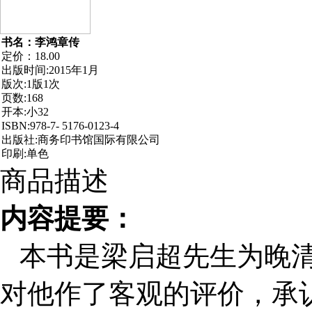
书名：李鸿章传
定价：
18.00
出版时间
:2015
年
1
月
版次
:1
版
1
次
页数
:168
开本
:
小
32
ISBN:978-7- 5176-0123-4
出版社
:
商务印书馆国际有限公司
印刷
:
单色
商品描述
内容提要：
本书是梁启超先生为晚
对他作了客观的评价，承